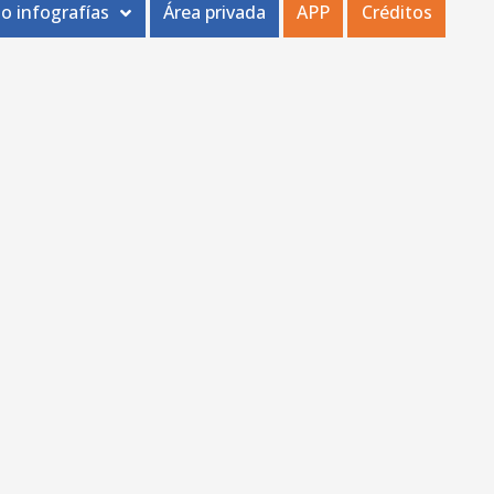
o infografías
Área privada
APP
Créditos