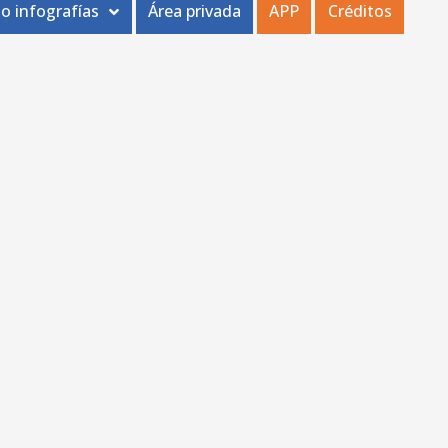
o infografías
Área privada
APP
Créditos